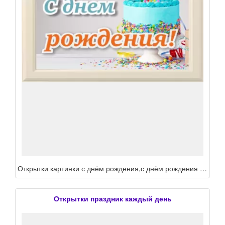
Открытки картинки с днём рождения,с днём рождения маме,папе,сестре,брату,бабушке,подруге,прикольные
Открытки праздник каждый день