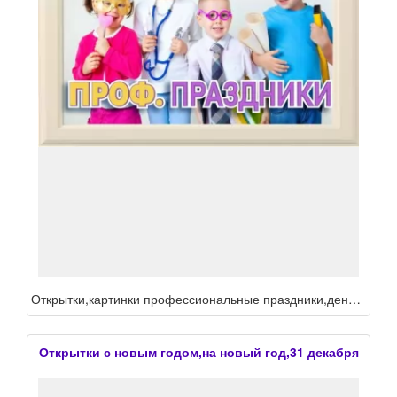
Открытки,картинки профессиональные праздники,день энергетика,день стоматолога,день бухгалтера,день медика,день юриста,день бармена,день парикмахера,день кинолога,день фотографа,день филолога
Открытки с новым годом,на новый год,31 декабря