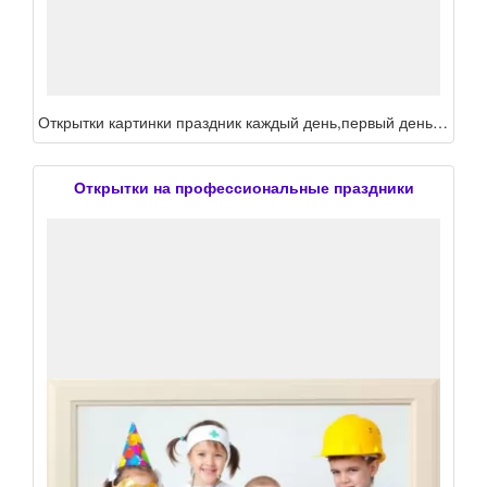
Открытки картинки праздник каждый день,первый день зимы,первый день лета,первый день весны,первый день осени,день счастья,хэллоуин,день семьи,день друзей,день дружбы,день поцелуя,день спасибо,день матери,день шоколада,день мороженного,день объятий,день чая
Открытки на профессиональные праздники