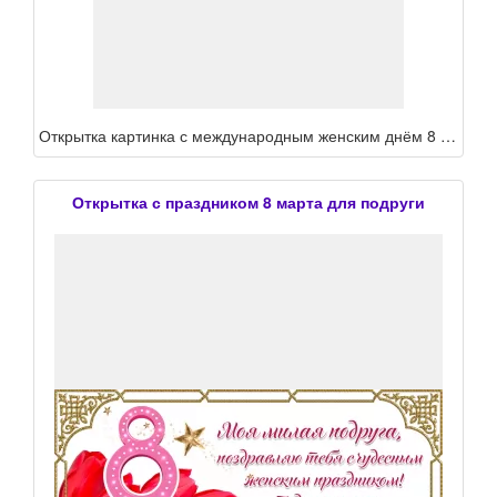
Открытка картинка с международным женским днём 8 марта подруга ,подруге, с праздником 8 марта подруга поздравления для подруге в ден 8 марта,открытка подруге на 8 марта
Открытка с праздником 8 марта для подруги