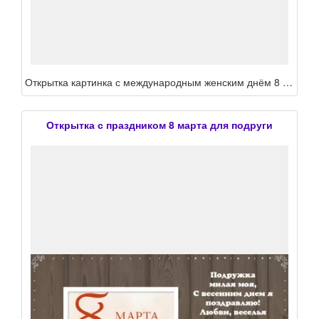
Открытка картинка с международным женским днём 8 марта подруга ,подруге, с праздником 8 марта подруга поздравления для подруге в ден 8 марта,открытка подруге на 8 марта
Открытка с праздником 8 марта для подруги